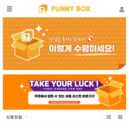
문구완구
상품정렬