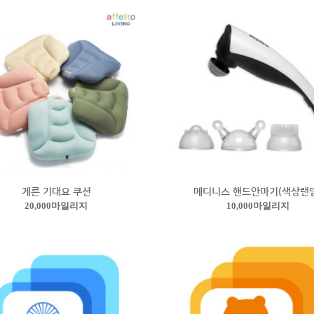
게른 기대요 쿠션
메디니스 핸드안마기(색상랜덤
20,000마일리지
10,000마일리지