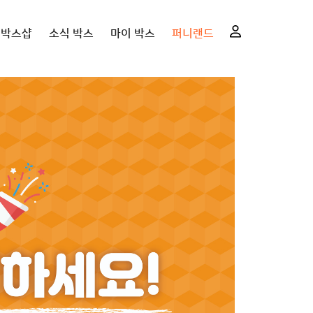
니박스샵
소식 박스
마이 박스
퍼니랜드